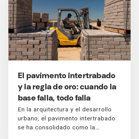
y
la
regla
de
oro:
cuando
la
base
falla,
El pavimento intertrabado
todo
y la regla de oro: cuando la
falla
base falla, todo falla
En la arquitectura y el desarrollo
urbano, el pavimento intertrabado
se ha consolidado como la…