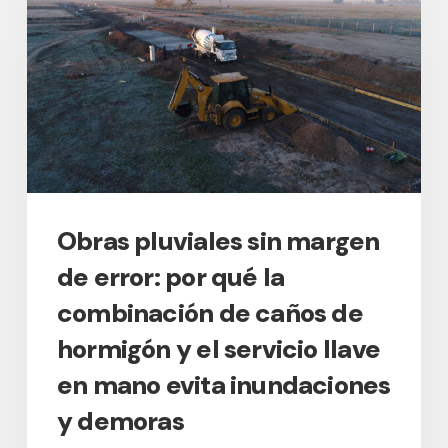
margen
de
error:
por
qué
la
combinación
de
caños
Obras pluviales sin margen
de
de error: por qué la
hormigón
y
combinación de caños de
el
hormigón y el servicio llave
servicio
en mano evita inundaciones
llave
en
y demoras
mano