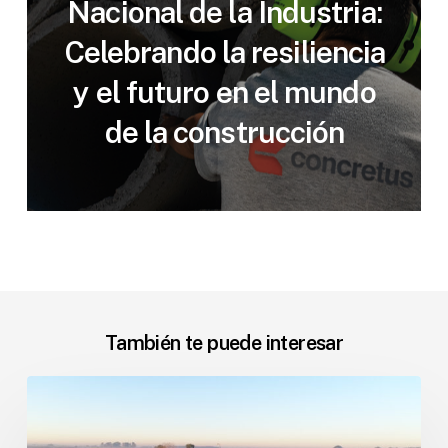
Nacional de la Industria:
Celebrando la resiliencia
y el futuro en el mundo
de la construcción
También te puede interesar
Obras
pluviales
sin