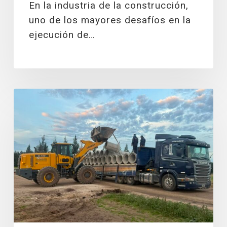
En la industria de la construcción,
evita
uno de los mayores desafíos en la
inundaciones
y
ejecución de…
demoras
El
mapa
oculto
del
agua:
por
qué
la
ingeniería
hidráulica
define