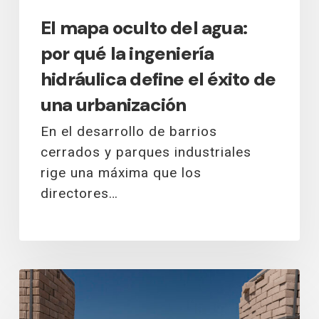
el
El mapa oculto del agua:
éxito
por qué la ingeniería
de
una
hidráulica define el éxito de
urbanización
una urbanización
En el desarrollo de barrios
cerrados y parques industriales
rige una máxima que los
directores…
El
pavimento
intertrabado